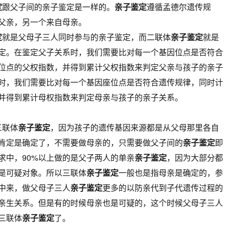
定
跟父子间的亲子鉴定是一样的。
亲子鉴定
遵循孟德尔遗传规
父亲，另一个来自母亲。
定
就是父母子三人同时参与的亲子鉴定，而二联体
亲子鉴定
就是
定。在鉴定父子关系时，我们需要比对每一个基因位点是否符合
位点的父权指数，并得到累计父权指数来判定父亲与孩子的亲子
时，我们需要比对每一个基因座位点是否符合遗传规律，同时计
并得到累计母权指数来判定母亲与孩子的亲子关系。
三联体
亲子鉴定
，因为孩子的遗传基因来源都是从父母那里各自
肯定是确定了，不需要做母亲的，只需要做父子间的
亲子鉴定
即
求中，90%以上做的是父子两人的单亲
亲子鉴定
，因为大部分都
是可疑对象。所以三联体
亲子鉴定
一般也是指母亲是确定的，参
中来，做父母子三人
亲子鉴定
更多的以防亲代到子代遗传过程的
亲生关系。但是有的时候母亲也是可疑的，这个时候父母子三人
三联体
亲子鉴定
了。