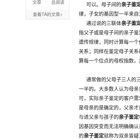
文章
总阅读
可以。母子间的
亲子鉴
律，子女的基因型一半来自
查看TA的文章>
通过说的三联体
亲子鉴
指父子或是母子间的亲子鉴
遗传规律，同时计算每一个
关系；同样在鉴定母子关系
算每一个位点的母权指数，
通常做的父母子三人的
一半的。大多数人认为母亲
可，实际亲子鉴定的客户需
是母亲的是确定的，父亲才
与进父亲与孩子的
亲子鉴定
因基因突变而无法明确确认
的
亲子鉴定
就称为双亲皆疑