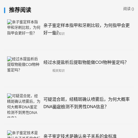
阅读 (
)
推荐阅读
亲子鉴定样本指甲和牙刷比较，为何指甲会更
好一些？
相关知识
经过水提盐析后提取物能做COI物种鉴定吗？
相关知识
可疑混合斑，经精斑确认喷雾后，为何大概率
DNA鉴定检测不到男性DNA信息？
相关知识
亲子鉴定技术是确认亲子关系的金标准