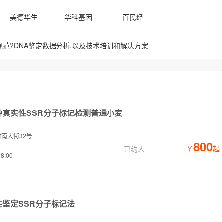
美德华生
华科基因
百民经
范?DNA鉴定数据分析,以及技术培训和解决方案
种真实性SSR分子标记检测普通小麦
南大街32号
800
￥
起
已约
人
8:00
鉴定SSR分子标记法