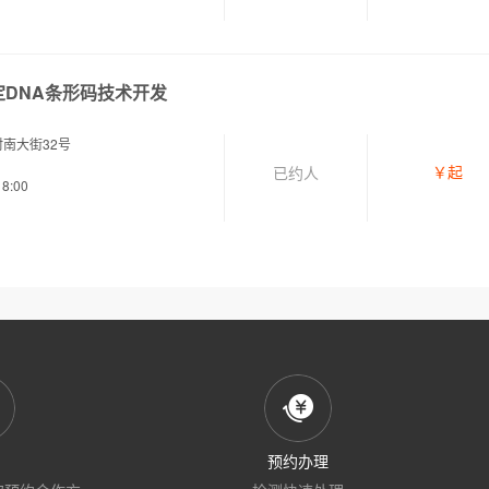
定DNA条形码技术开发
南大街32号
￥
起
已约
人
8:00
预约办理