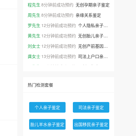
程先生
8分钟前成功预约
无创孕期亲子鉴定
周先生
8分钟前成功预约
亲缘关系鉴定
罗先生
12分钟前成功预约
个人隐私亲子鉴定
黄先生
12分钟前成功预约
无创胎儿亲子鉴定
刘女士
12分钟前成功预约
无创产前基因检测
龚女士
13分钟前成功预约
司法上户口亲子鉴定
亓先生
15分钟前成功预约
无创孕期亲子鉴定
洪先生
16分钟前成功预约
无创胎儿亲子鉴定
热门检测套餐
阮先生
17分钟前成功预约
LASIK近视手术基因检测（全位点）
张先生
19分钟前成功预约
儿童自闭症易感基因检测
任老师
2天前成功拟订
小鼠细胞STR鉴定
个人亲子鉴定
司法亲子鉴定
王女士
2天前成功预约
胎儿羊水亲子鉴定
胎儿羊水亲子鉴定
出国移民亲子鉴定
王老师
1天前成功拟订
人源细胞STR鉴定