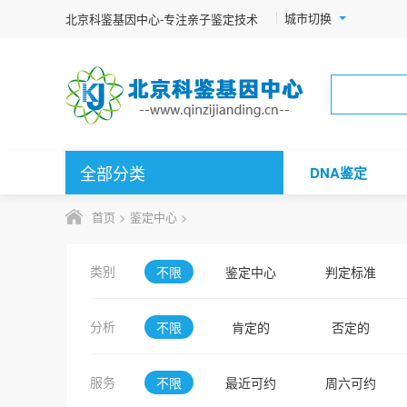
城市切换
北京科鉴基因中心-专注亲子鉴定技术
全部分类
DNA鉴定
首页
>
鉴定中心
>
类别
不限
鉴定中心
判定标准
分析
不限
肯定的
否定的
KCLB
JCRB
服务
不限
最近可约
周六可约