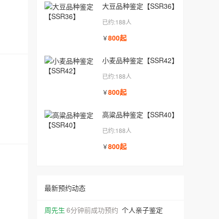
大豆品种鉴定【SSR36】
已约:188人
800起
￥
小麦品种鉴定【SSR42】
已约:188人
800起
￥
高粱品种鉴定【SSR40】
已约:188人
800起
￥
范女士
1天前成功办理
个人亲子鉴定
最新预约动态
阮女士
4分钟前成功预约
十周无创产检
周先生
6分钟前成功预约
个人亲子鉴定