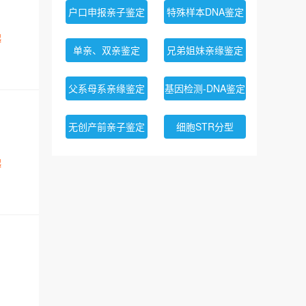
范女士
1天前成功办理
个人亲子鉴定
户口申报亲子鉴定
特殊样本DNA鉴定
阮女士
4分钟前成功预约
十周无创产检
起
周先生
6分钟前成功预约
个人亲子鉴定
单亲、双亲鉴定
兄弟姐妹亲缘鉴定
程先生
8分钟前成功预约
无创孕期亲子鉴定
父系母系亲缘鉴定
基因检测-DNA鉴定
周先生
8分钟前成功预约
亲缘关系鉴定
罗先生
12分钟前成功预约
个人隐私亲子鉴定
无创产前亲子鉴定
细胞STR分型
黄先生
12分钟前成功预约
无创胎儿亲子鉴定
起
刘女士
12分钟前成功预约
无创产前基因检测