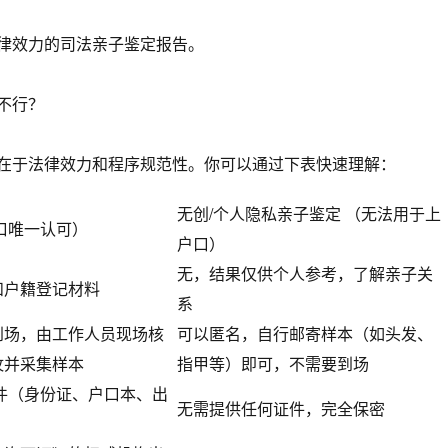
律效力的司法亲子鉴定报告。
不行？
在于法律效力和程序规范性。你可以通过下表快速理解：
无创/个人隐私亲子鉴定 （无法用于上
口唯一认可）
户口）
无，结果仅供个人参考，了解亲子关
和户籍登记材料
系
到场，由工作人员现场核
可以匿名，自行邮寄样本（如头发、
纹并采集样本
指甲等）即可，不需要到场
件（身份证、户口本、出
无需提供任何证件，完全保密