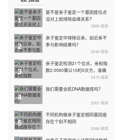
是不是亲子鉴定一个基因座位点
1
没对上就排除血缘关系?
2889
阅读
亲子鉴定中排除近亲，如近亲不
2
参与影响结果吗？
2540
阅读
亲子鉴定检测21个位点，亲权指
3
数2.0560乘以10的5次方，准确
吗？
2470
阅读
我们需要全民DNA数据库吗？
4
2361
阅读
不同机构做亲子鉴定相同基因座
5
存在个别不相同
2066
阅读
北京亲子鉴定中心法医DNA检测