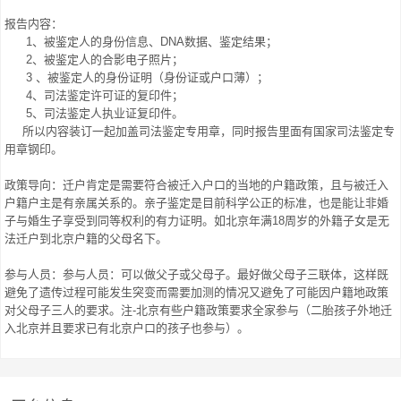
报告内容：
1、被鉴定人的身份信息、DNA数据、鉴定结果；
2、被鉴定人的合影电子照片；
3 、被鉴定人的身份证明（身份证或户口薄）；
4、司法鉴定许可证的复印件；
5、司法鉴定人执业证复印件。
所以内容装订一起加盖司法鉴定专用章，同时报告里面有国家司法鉴定专
用章钢印。
政策导向：迁户肯定是需要符合被迁入户口的当地的户籍政策，且与被迁入
户籍户主是有亲属关系的。亲子鉴定是目前科学公正的标准，也是能让非婚
子与婚生子享受到同等权利的有力证明。如北京年满18周岁的外籍子女是无
法迁户到北京户籍的父母名下。
参与人员：参与人员：可以做父子或父母子。最好做父母子三联体，这样既
避免了遗传过程可能发生突变而需要加测的情况又避免了可能因户籍地政策
对父母子三人的要求。注-北京有些户籍政策要求全家参与（二胎孩子外地迁
入北京并且要求已有北京户口的孩子也参与）。