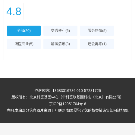
4.8
全部(20)
交通便利(6)
服务热情(5)
法医专业(5)
解读清晰(3)
还会再来(1)
咨询预约：13683316786 010-57281726
版权所有：
北京科鉴基因中心
（华科鉴联基因科技（北京）有限公司）
京ICP备12051704号-6
声明:本站部分信息图片来源于互联网,如果侵犯了您的权益敬请告知
网站地图
.